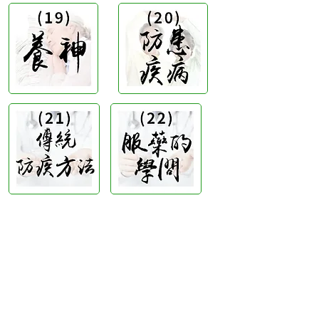
B3، الطابق 18، مبنى بونسون الصناعي،
مكتب هونج كونج:
366 طريق شا تسوي،
تسوين وان، هونج كونج
ساعات العمل :
الاثنين - الجمعة : 9:30 صباحًا - 5:30 مساءً
الهاتف +
852 3107 7500