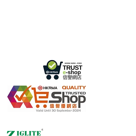
B3، الطابق 18، مبنى بونسون الصناعي،
مكتب هونج كونج:
366 طريق شا تسوي،
تسوين وان، هونج كونج
ساعات العمل :
الاثنين - الجمعة : 9:30 صباحًا - 5:30 مساءً
الهاتف +
852 3107 7500
الفاكس:
+852 3544 0462
واتساب:
+852 54622626
(التواصل عن طريق الرسائل
فقط
)
info@ziglite.com
للإستفسار البريد الإلكتروني:
متاجر التجزئة عبر الإنترنت بموجب مخطط "تعهد عدم التزوير"
2022284
رقم العضو :