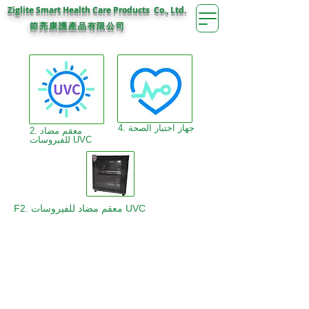
Ziglite Smart Health Care Products Co., Ltd.
節亮康護
公司
產品有限
4. جهاز اختبار الصحة
2. معقم مضاد
للفيروسات UVC
F2. معقم مضاد للفيروسات UVC