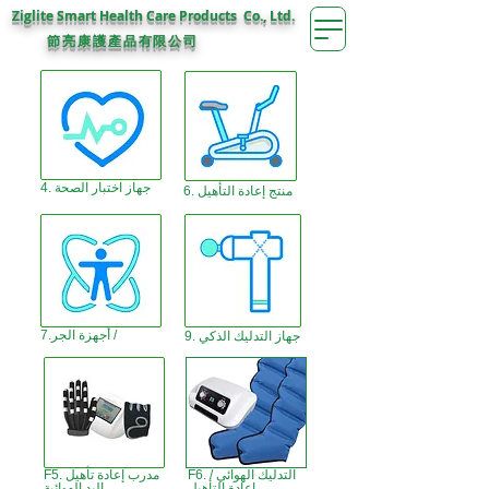
Ziglite Smart Health Care Products Co., Ltd.
節亮康護
公司
產品有限
4. جهاز اختبار الصحة
6. منتج إعادة التأهيل
7.أجهزة الجر /
9. جهاز التدليك الذكي
F6. التدليك الهوائي /
F5. مدرب إعادة تأهيل
إعادة التأهيل
اليد الهوائية