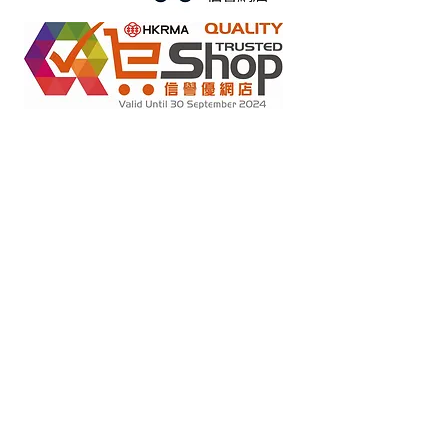
متاجر التجزئة عبر الإنترنت بموجب مخطط "تعهد عدم التزوير"
2022284
رقم العضو :
Copyright(C) 2018 Ziglite Smart Health Care
Product Co
. All
Rights Reserved #Terms of use Privacy Policy