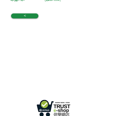
<
B3، الطابق 18، مبنى بونسون الصناعي،
مكتب هونج كونج:
366 طريق شا تسوي،
تسوين وان، هونج كونج
ساعات العمل :
الاثنين - الجمعة : 9:30 صباحًا - 5:30 مساءً
الهاتف +
852 3107 7500
الفاكس:
+852 3544 0462
واتساب:
+852 54622626
(التواصل عن طريق الرسائل
فقط
)
info@ziglite.com
للإستفسار البريد الإلكتروني: