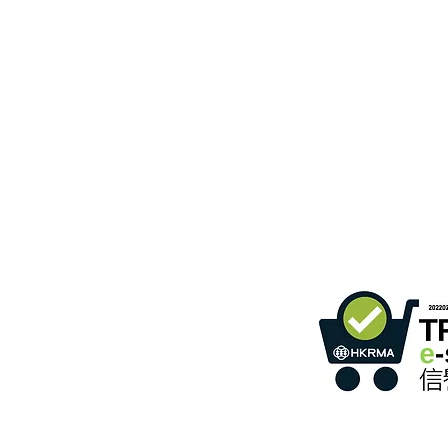
B3، الطابق 18، مبنى بونسون الصناعي،
366 طريق شا تسوي،
ساعات
واتساب:
+852 54622626
2022284
رقم العضو :