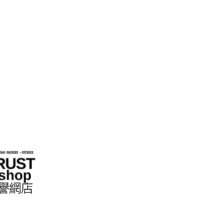
متاجر التجزئة عبر الإنترنت بموجب مخطط "تعهد عدم التزوير"