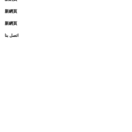
新網頁
新網頁
اتصل بنا
تسوين وان، هونج
مكتب هونج كونج:
كونج
 العمل :
الاثنين - الجمعة : 9:30 صباحًا - 5:30 مساءً
الهاتف + 852 3107 7500
الفاكس: +852 3544 0462
(التواصل عن طريق الرسائل فقط
)
info@ziglite.com
للإستفسار البريد الإلكتروني: