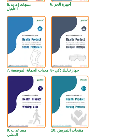
6. أجهزة الجر
5. منتجات إعادة
التأهيل
8- جهاز تدليك ذكي
7. معدات الحماية الموضعية
10. منتجات التمريض
9. مساعدات
المشي