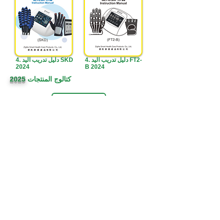
4. دليل تدريب اليد FT2-
4. دليل تدريب اليد SKD
2024
B 2024
كتالوج المنتجات
2025
5. خزانة التطهير