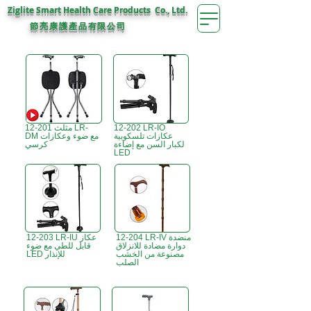
Ziglite Smart Health Care Products Co., Ltd.
節亮康護
公司
產品有限
12-202 LR-IO
12-201 مثلث LR-
عكازات تلسكوبية
DM مع ضوء وعكازات
لكبار السن مع إضاءة
كرسي
LED
12-204 LR-IV منضدة
12-203 LR-IU عكاز
دوارة مضادة للانزلاق
قابل للطي مع ضوء
مصنوعة من الخشب
LED للإنذار
الصلب