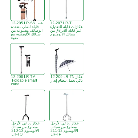
12-207 LR-TL
12-205 LR-SN عصا
عكازات قابلة للتعديل/
قابلة للطي متعددة
غير قابلة للانزلاق من
الوظائف مصنوعة من
سبائك الألومنيوم
سبائك الألومنيوم مع
ضوء
12-209 LR-TN عكاز
12-208 LR-TM
ذكي يعمل بنظام إنذار
Foldable smart
cane
عكاز رباعي الأرجل
عكاز رباعي الأرجل
مصنوع من سبائك
مصنوع من سبائك
الألومنيوم 12-211
الألومنيوم 12-210
LR-TO
LR-TP