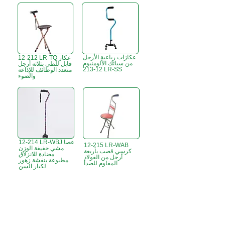
عكازات رباعية الأرجل
12-212 LR-TQ عكاز
من سبائك الألومنيوم
قابل للطي بثلاثة أرجل
12-213 LR-SS
متعدد الوظائف للإذاعة
والضوء
12-214 LR-WBJ عصا
12-215 LR-WAB
مشي خفيفة الوزن
كرسي قصب بأربعة
مضادة للانزلاق
أرجل من الفولاذ
مطبوعة بنقشة زهور
المقاوم للصدأ
لكبار السن