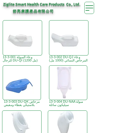
Ziglite Smart Health Care Products Co., Ltd.
節亮康護
公司
產品有限
13-3-002 DU-QJ وعاء
13-3-001 وعاء المبولة
المرحاض النسائي (1000 مل)
للرجال DU-QI (1200 مل)
13-3-004 DU-NAA مبولة
13-3-003 DU-QK مرحاض
سيليكون سائلة
بلاستيكي بغطاء ومقبض