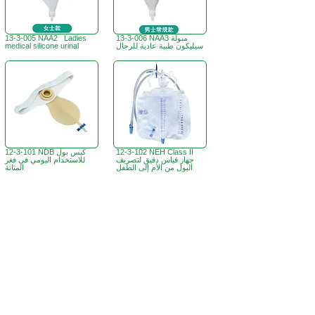
13-3-006 NAA3 مبولة
13-3-005 NAA2 Ladies
سيليكون طبية عادية للرجال
medical silicone urinal
12-3-102 NEH Class II
12-3-101 NDB كيس بول
جهاز قياس دقيق لتصريف
للاستخدام اليومي في فغر
البول من الأم إلى الطفل
المثانة
B3، الطابق 18، مبنى بونسون الصناعي،
مكتب هونج كونج:
366 طريق شا تسوي،
تسوين وان، هونج كونج
ساعات العمل :
الاثنين - الجمعة : 9:30 صباحًا - 5:30 مساءً
الهاتف +
852 3107 7500
الفاكس:
+852 3544 0462
واتساب:
+852 54622626
(التواصل عن طريق الرسائل