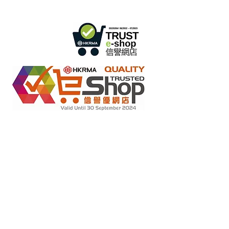
فقط
)
info@ziglite.com
للإستفسار البريد الإلكتروني:
متاجر التجزئة عبر الإنترنت بموجب مخطط "تعهد عدم التزوير"
2022284
رقم العضو :