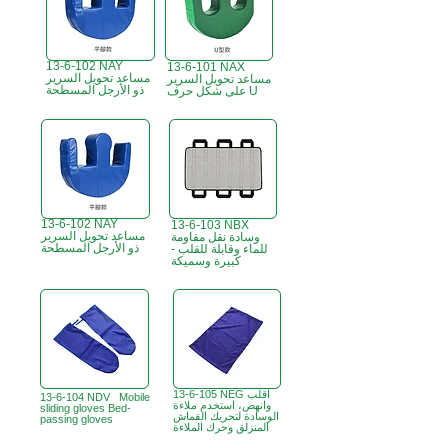
13-6-102 NAY
13-6-101 NAX
مساعد تحويل السرير
مساعد تحويل السرير
ذو الأرجل المسطحة
على شكل حرف U
13-6-102 NAY
13-6-103 NBX
مساعد تحويل السرير
وسادة نقل مقاومة
ذو الأرجل المسطحة
للماء وقابلة للقلب -
كبيرة وسميكة
13-6-105 NEG اقلب
13-6-104 NDV Mobile
وانهض، استخدم ملاءة
sliding gloves Bed-
الوسادة لتحريك القماش
passing gloves
المنزلق وحرك الملاءة