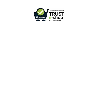
فقط
)
info@ziglite.com
للإستفسار البريد الإلكتروني:
متاجر التجزئة عبر الإنترنت بموجب مخطط "تعهد عدم التزوير"
2022284
رقم العضو :