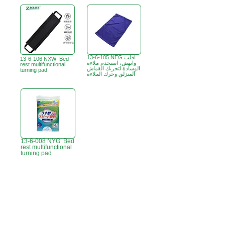
13-6-105 NEG اقلب
13-6-106 NXW Bed
وانهض، استخدم ملاءة
rest multifunctional
الوسادة لتحريك القماش
turning pad
المنزلق وحرك الملاءة
13-6-008 NYG Bed
rest multifunctional
turning pad
B3، الطابق 18، مبنى بونسون الصناعي،
مكتب هونج كونج:
366 طريق شا تسوي،
تسوين وان، هونج كونج
ساعات العمل :
الاثنين - الجمعة : 9:30 صباحًا - 5:30 مساءً
الهاتف +
852 3107 7500
الفاكس:
+852 3544 0462
واتساب:
+852 54622626
(التواصل عن طريق الرسائل