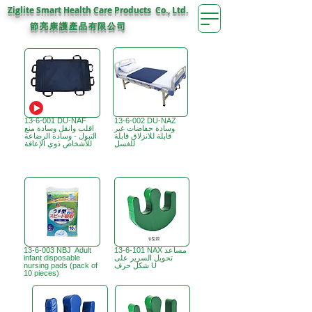
Ziglite Smart Health Care Products Co., Ltd.
節亮康護
公司
產品有限
13-6-001 DU-NAF
13-6-002 DU-NAZ
وسادة حفاضات غير
اقلب وانقل وسادة منع
قابلة للانزلاق قابلة
التبول - وسادة الرضاعة
للغسل
للأشخاص ذوي الإعاقة
13-6-101 NAX مساعد
13-6-003 NBJ Adult
تحويل السرير على
infant disposable
شكل حرف U
nursing pads (pack of
10 pieces)