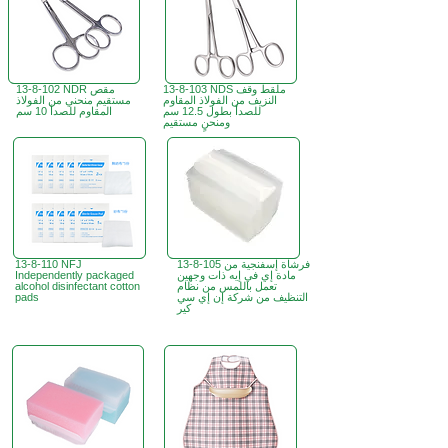
13-8-103 NDS ملقط وقف
13-8-102 NDR مقص
النزيف من الفولاذ المقاوم
مستقيم منحني من الفولاذ
للصدأ بطول 12.5 سم
المقاوم للصدأ 10 سم
ومنحنٍ مستقيم
13-8-105 فرشاة إسفنجية من
13-8-110 NFJ
مادة إي في إيه ذات وجهين
Independently packaged
تعمل باللمس من نظام
alcohol disinfectant cotton
التنظيف من شركة إن إي سي
pads
كير