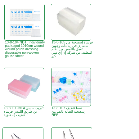
13-8-105 فرشاة إسفنجية من
13-8-104 NDT Individually
مادة إي في إيه ذات وجهين
packaged 1010cm wound
تعمل باللمس من نظام
wound patch dressing
التنظيف من شركة إن إي سي
disposable non-woven
كير
gauze sheet
13-8-107 عصا تنظيف
13-8-106 NEA تدريب حسي
إسفنجية للعناية بالفم من
عن طريق اللمس فرشاة
NEB
تنظيف إسفنجية