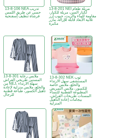
13-8-201 NEI مريلة طعام
13-8-106 NEA تدريب
لكبار السن، مريلة للكبار،
حسي عن طريق اللمس
مقاومة للماء والزيت، جيوب أرز
فرشاة تنظيف إسفنجية
ثلاثية الأبعاد قابلة للإزالة، مآزر
مكبرة
13-8-301 ملابس رعاية
13-8-302 NEK ثوب
المسنين طريحي الفراش
المستشفى سهل الارتداء
من NEJ، سهلة الارتداء
والخلع، ملابس خاصة
والخلع، ملابس منزلية لإعادة
للكسور، ملابس التمريض
تأهيل الكسور، طباعة قطنية
المطبوعة القطنية للنساء
للرجال
المسنات طريحات الفراش،
بيجامات إعادة التأهيل
المنزلية