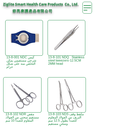
Ziglite Smart Health Care Products Co., Ltd.
節亮康護
公司
產品有限
13-8-101 NDQ Stainless
13-8-001 NDC كيس
steel tweezers-12.5CM
شرجي مستقيمي يمكن
2MM head
التخلص منه على شكل
حزام
13-8-103 NDS ملقط وقف
13-8-102 NDR مقص
النزيف من الفولاذ المقاوم
مستقيم منحني من الفولاذ
للصدأ بطول 12.5 سم
المقاوم للصدأ 10 سم
ومنحنٍ مستقيم