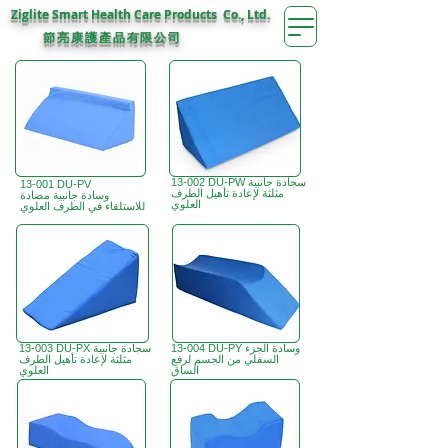
Ziglite Smart Health Care Products Co., Ltd.
節亮康護
公司
產品有限
13-002 DU-PW سجادة جانبية
13-001 DU-PV
مثلثة لإعادة تأهيل الطرف
وسادة جانبية مضادة
العلوي
للاستلقاء في الطرف العلوي
13-004 DU-PY وسادة الجزء
13-003 DU-PX سجادة جانبية
السفلي من الجسم لرفع
مثلثة لإعادة تأهيل الطرف
الساق
العلوي