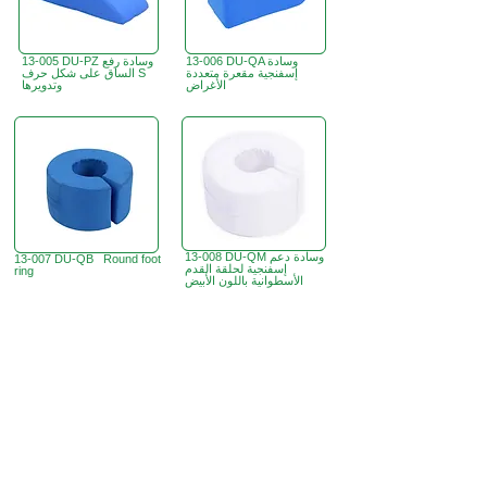
13-006 DU-QA وسادة
13-005 DU-PZ وسادة رفع
إسفنجية مقعرة متعددة
الساق على شكل حرف S
الأغراض
وتدويرها
13-008 DU-QM وسادة دعم
13-007 DU-QB Round foot
إسفنجية لحلقة القدم
ring
الأسطوانية باللون الأبيض