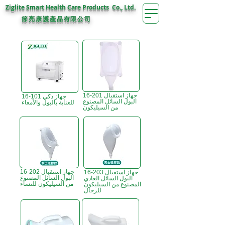
Ziglite Smart Health Care Products Co., Ltd.
節亮康護
公司
產品有限
16-201 جهاز استقبال
16-101 جهاز ذكي
البول السائل المصنوع
للعناية بالبول والأمعاء
من السيليكون
16-202 جهاز استقبال
16-203 جهاز استقبال
البول السائل المصنوع
البول السائل العادي
من السيليكون للنساء
المصنوع من السيليكون
للرجال