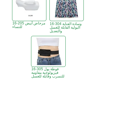
16-205 مرحاض أبيض
16-304 وسادة العناية
للنساء
البولية القابلة للغسل
والتعديل
16-305 فوطة بول
فيزيولوجية مقاومة
للتسرب وقابلة للغسل
B3، الطابق 18، مبنى بونسون الصناعي،
مكتب هونج كونج:
366 طريق شا تسوي،
تسوين وان، هونج كونج
ساعات العمل :
الاثنين - الجمعة : 9:30 صباحًا - 5:30 مساءً
الهاتف +
852 3107 7500
الفاكس:
+852 3544 0462
واتساب:
+852 54622626
(التواصل عن طريق الرسائل
فقط
)
info@ziglite.com
للإستفسار البريد الإلكتروني: