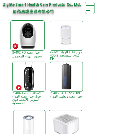
Ziglite Smart Health Care Products Co., Ltd.
節亮康護
公司
產品有限
جهاز تنقية الهواء بالأشعة
2-402 FB جهاز تنقية
فوق البنفسجية 2-403
وتطهير الهواء المحمول
FH
2-405 FAI CR28 UVC
2-404 الأسئلة الشائعة
جهاز تنقية وتطهير الهواء
حول جهاز تنقية الهواء
المنزلي بالأشعة فوق
البنفسجية