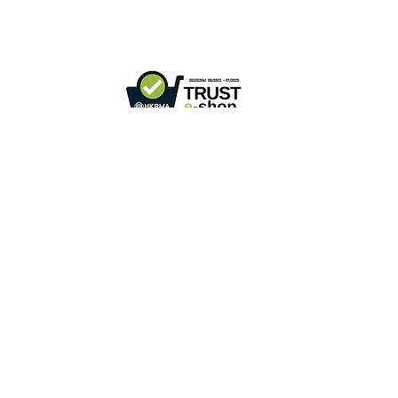
الهاتف +
852 3107 7500
الفاكس:
+852 3544 0462
واتساب:
+852 54622626
(التواصل عن طريق الرسائل
فقط
)
info@ziglite.com
للإستفسار البريد الإلكتروني:
متاجر التجزئة عبر الإنترنت بموجب مخطط "تعهد عدم التزوير"
2022284
رقم العضو :