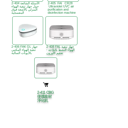
2-405 FAI CR28
2-404 الأسئلة الشائعة
Ultraviolet UVC air
حول جهاز تنقية الهواء
purification and
المنزلي بالأشعة فوق
disinfection machine
البنفسجية
2-408 FAL جهاز تنقية
2-406 FAK GL جهاز
الهواء النشط بالثلاجة -
تنقية الهواء المكتبي
تعقيم الأوزون
بالأيونات السالبة
2-411 CBG
便攜食材
淨化机
B3، الطابق 18، مبنى بونسون الصناعي،
مكتب هونج كونج:
366 طريق شا تسوي،
تسوين وان، هونج كونج
ساعات العمل :
الاثنين - الجمعة : 9:30 صباحًا - 5:30 مساءً