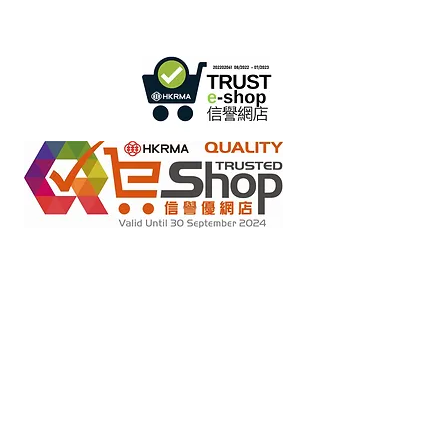
واتساب:
+852 54622626
(التواصل عن طريق الرسائل
فقط
)
info@ziglite.com
للإستفسار البريد الإلكتروني:
متاجر التجزئة عبر الإنترنت بموجب مخطط "تعهد عدم التزوير"
2022284
رقم العضو :