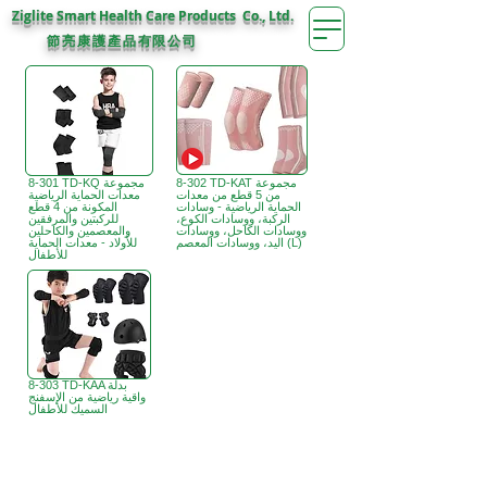
Ziglite Smart Health Care Products Co., Ltd.
節亮康護
公司
產品有限
8-302 TD-KAT مجموعة
8-301 TD-KQ مجموعة
من 5 قطع من معدات
معدات الحماية الرياضية
الحماية الرياضية - وسادات
المكونة من 4 قطع
الركبة، ووسادات الكوع،
للركبتين والمرفقين
ووسادات الكاحل، ووسادات
والمعصمين والكاحلين
اليد، ووسادات المعصم (L)
للأولاد - معدات الحماية
للأطفال
8-303 TD-KAA بدلة
واقية رياضية من الإسفنج
السميك للأطفال