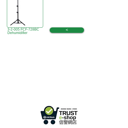
3-2-005 FCF-728BC
<
Dehumidifier
B3، الطابق 18، مبنى بونسون الصناعي،
مكتب هونج كونج:
366 طريق شا تسوي،
تسوين وان، هونج كونج
ساعات العمل :
الاثنين - الجمعة : 9:30 صباحًا - 5:30 مساءً
الهاتف +
852 3107 7500
الفاكس:
+852 3544 0462
واتساب:
+852 54622626
(التواصل عن طريق الرسائل
فقط
)
info@ziglite.com
للإستفسار البريد الإلكتروني: