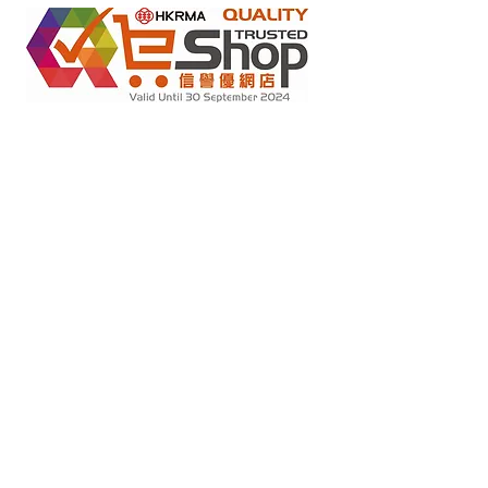
متاجر التجزئة عبر الإنترنت بموجب مخطط "تعهد عدم التزوير"
2022284
رقم العضو :
Copyright(C) 2018 Ziglite Smart Health Care
Product Co
. All
Rights Reserved #Terms of use Privacy Policy