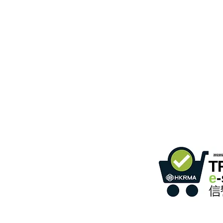
B3، الطابق 18، مبنى بونسون الصناعي،
366 طريق شا تسوي،
ساعات
واتساب:
+852 54622626
2022284
رقم العضو :