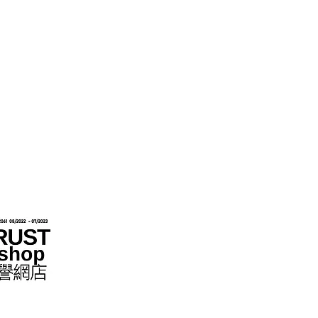
متاجر التجزئة عبر الإنترنت بموجب مخطط "تعهد عدم التزوير"