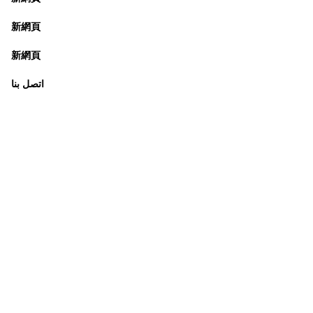
新網頁
新網頁
اتصل بنا
تسوين وان، هونج
مكتب هونج كونج:
كونج
 العمل :
الاثنين - الجمعة : 9:30 صباحًا - 5:30 مساءً
الهاتف + 852 3107 7500
الفاكس: +852 3544 0462
(التواصل عن طريق الرسائل فقط
)
info@ziglite.com
للإستفسار البريد الإلكتروني: