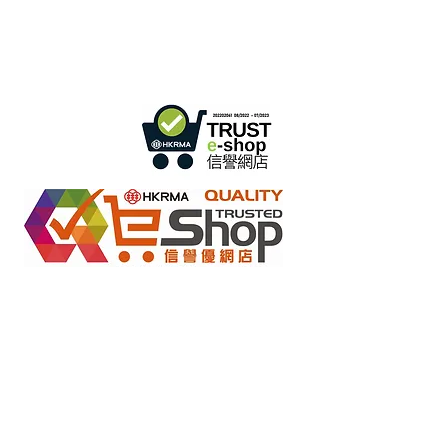
ساعات العمل :
الاثنين - الجمعة : 9:30 صباحًا - 5:30 مساءً
الهاتف +
852 3107 7500
الفاكس:
+852 3544 0462
واتساب:
+852 54622626
(التواصل عن طريق الرسائل
فقط
)
info@ziglite.com
للإستفسار البريد الإلكتروني:
متاجر التجزئة عبر الإنترنت بموجب مخطط "تعهد عدم التزوير"
2022284
رقم العضو :