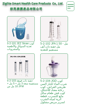
Ziglite Smart Health Care Products Co., Ltd.
節亮康護
公司
產品有限
5-2-102 JFA 1 مل - 50
5-2-101 JEZ Straw كوب
تغذية السوائل والأطعمة
مل حقنة ذات أنف
والمشروبات
مستقيم للتغذية
5-2-104 JGD كوب
5-2-103 حقنة ذات فوهة
مستقيمة سعة 3 مل + 5 مل +
شرب الماء لكبار السن
10 مل من JFM
طريحي الفراش، كوب
رعاية مضاد للاختناق،
كوب قش طعام سائل
مانع للتسرب، قطعة
أثرية لمياه الشرب
لسرير مريض مشلول