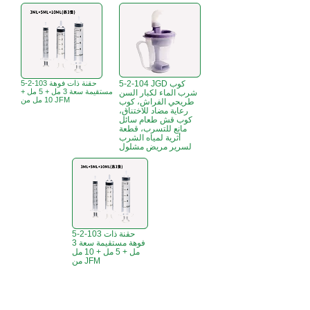
5-2-104 JGD كوب
5-2-103 حقنة ذات فوهة
مستقيمة سعة 3 مل + 5 مل +
شرب الماء لكبار السن
10 مل من JFM
طريحي الفراش، كوب
رعاية مضاد للاختناق،
كوب قش طعام سائل
مانع للتسرب، قطعة
أثرية لمياه الشرب
لسرير مريض مشلول
5-2-103 حقنة ذات
فوهة مستقيمة سعة 3
مل + 5 مل + 10 مل
من JFM
B3، الطابق 18، مبنى بونسون الصناعي،
مكتب هونج كونج:
366 طريق شا تسوي،
تسوين وان، هونج كونج