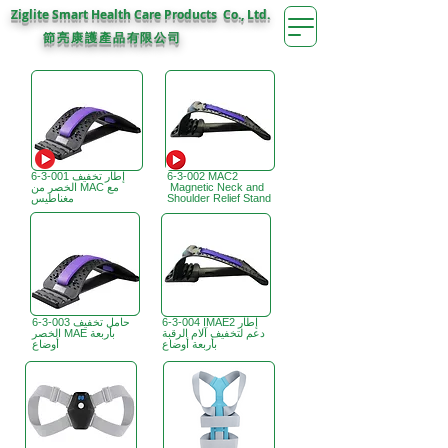
Ziglite Smart Health Care Products Co., Ltd.
節亮康護
公司
產品有限
6-3-002 MAC2
6-3-001 إطار تخفيف
Magnetic Neck and
الخصر من MAC مع
Shoulder Relief Stand
مغناطيس
6-3-004 IMAE2 إطار
6-3-003 حامل تخفيف
دعم لتخفيف آلام الرقبة
الخصر MAE بأربعة
بأربعة أوضاع
أوضاع