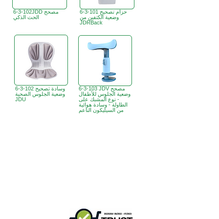
6-3-101 حزام تصحيح
6-3-102JDD مصحح
وضعية الكتفين من
الحث الذكي
JDRBack
6-3-103 JDV مصحح
6-3-102 وسادة تصحيح
وضعية الجلوس للأطفال
وضعية الجلوس الصحية
- نوع المشبك على
JDU
الطاولة - وسادة هوائية
من السيليكون الناعم
B3، الطابق 18، مبنى بونسون الصناعي،
مكتب هونج كونج:
366 طريق شا تسوي،
تسوين وان، هونج كونج
ساعات العمل :
الاثنين - الجمعة : 9:30 صباحًا - 5:30 مساءً
الهاتف +
852 3107 7500
الفاكس:
+852 3544 0462
واتساب:
+852 54622626
(التواصل عن طريق الرسائل
فقط
)
info@ziglite.com
للإستفسار البريد الإلكتروني: