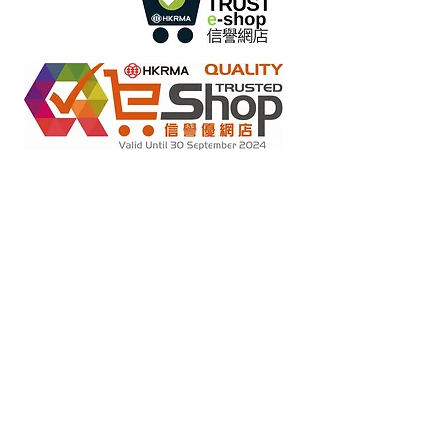
متاجر التجزئة عبر الإنترنت بموجب مخطط "تعهد عدم التزوير"
2022284
رقم العضو :
Copyright(C) 2018 Ziglite Smart Health Care
Product Co
. All