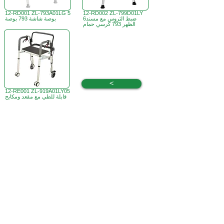
12-RD001 ZL-793A01LG 5
12-RD002 ZL-799D01LY
6ضبط التروس مع مسند
بوصة شاشة 793 بوصة
الظهر 793 كرسي حمام
<
12-RE001 ZL-919A01LY05
قابلة للطي مع مقعد ومكابح
B3، الطابق 18، مبنى بونسون الصناعي،
مكتب هونج كونج:
366 طريق شا تسوي،
تسوين وان، هونج كونج
ساعات العمل :
الاثنين - الجمعة : 9:30 صباحًا - 5:30 مساءً
الهاتف +
852 3107 7500
الفاكس:
+852 3544 0462
واتساب:
+852 54622626
(التواصل عن طريق الرسائل
فقط
)
info@ziglite.com
للإستفسار البريد الإلكتروني: