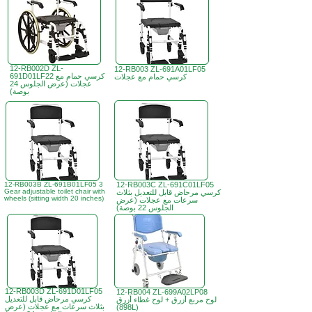
12-RB002D ZL-
12-RB003 ZL-691A01LF05
691D01LF22 كرسي حمام مع
كرسي حمام مع عجلات
عجلات (عرض الجلوس 24
بوصة)
12-RB003B ZL-691B01LF05 3
12-RB003C ZL-691C01LF05
Gear adjustable toilet chair with
كرسي مرحاض قابل للتعديل بثلاث
wheels (sitting width 20 inches)
سرعات مع عجلات (عرض
الجلوس 22 بوصة)
12-RB003D ZL-691D01LF05
12-RB004 ZL-699A02LP08
كرسي مرحاض قابل للتعديل
لوح مربع أزرق + لوح غطاء أزرق
بثلاث سرعات مع عجلات (عرض
(898L)