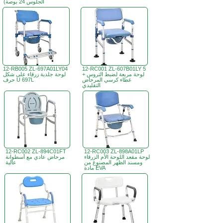
الجلوس 24 بوصة)
12-RB005 ZL-697A01LY04
12-RC001 ZL-607B01LY 5
لوحة مربعة لضبط التروس +
لوحة جلدية زرقاء على شكل
غطاء كرسي المرحاض
حرف U 697L
التقليدي
12-RC002 ZL-894C01FT
12-RC003 ZL-898A01LP
لوحة مقعد اللوحة الأم الزرقاء
مرحاض عادي مع أسطوانة
ومسند الظهر المصنوع من
عالية
مادة EVA