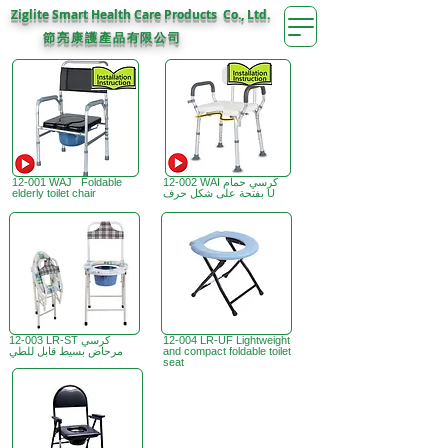
Ziglite Smart Health Care Products Co., Ltd.
節亮康護
公司
產品有限
12-002 WAI كرسي حمام
12-001 WAJ Foldable
بفتحة على شكل حرف U
elderly toilet chair
12-004 LR-UF Lightweight
12-003 LR-ST كرسي
and compact foldable toilet
مرحاض بسيط قابل للطي
seat