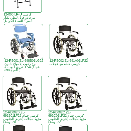
12-005 LR-U كرسي
مرحاض قابل للطي لكبار
السن / النساء الحوامل
12-RB001 ZL-698B01LG22
12-RB002 ZL-691A01LF22
كرسي حمام مع عجلات
لوح ركوب الأمواج باللون
الأزرق + وسادة EVA (عجلة
كبيرة 698B)
12-RB002B ZL-
12-RB002C ZL-
691C01LF22 كرسي حمام
691B01LF22 كرسي حمام
مزود بعجلات (عرض الجلوس
مزود بعجلات (عرض الجلوس
22 بوصة)
20 بوصة)