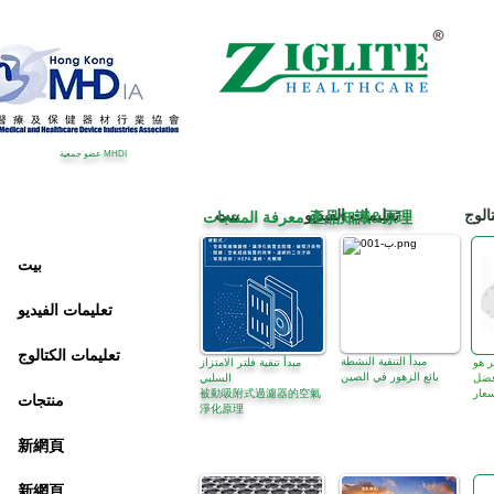
عضو جمعية MHDI
الوج
تعليمات الفيديو
بيت
معرفة المنتجات 產品知識&原理
بيت
تعليمات الفيديو
تعليمات الكتالوج
مبدأ التنقية النشطة
ر هو
مبدأ تنقية فلتر الامتزاز
بائع الزهور في الصين
فضل
السلبي
سعار
被動吸附式過濾器的空氣
منتجات
淨化原理
新網頁
新網頁