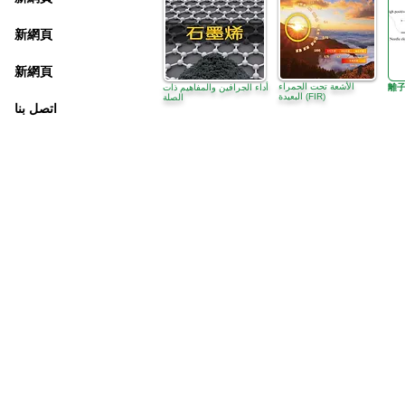
新網頁
新網頁
الأشعة تحت الحمراء
離
أداء الجرافين والمفاهيم ذات
البعيدة (FIR)
الصلة
اتصل بنا
تسوين وان، هونج
مكتب هونج كونج:
كونج
 العمل :
الاثنين - الجمعة : 9:30 صباحًا - 5:30 مساءً
الهاتف + 852 3107 7500
الفاكس: +852 3544 0462
(التواصل عن طريق الرسائل فقط
)
info@ziglite.com
للإستفسار البريد الإلكتروني: