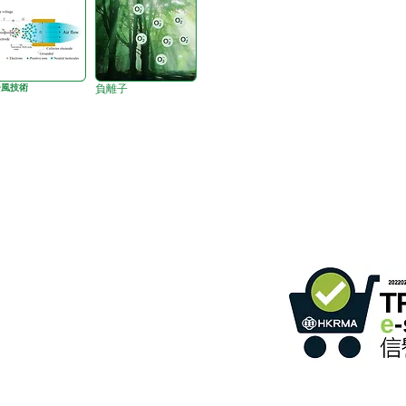
子風技術
負離子
B3، الطابق 18، مبنى بونسون الصناعي،
366 طريق شا تسوي،
ساعات
واتساب:
+852 54622626
2022284
رقم العضو :