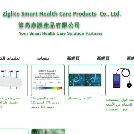
Ziglite Smart Health Care Products Co., Ltd.
節亮康護
公司
產品有限
Your Smart Health Care Solution Partners
新
新網頁
新網頁
منتجات
تعليمات الكت
دليل استخدام UVC
دليل استخدام UVC
المعالج الضوئي 254
أفضل ما في الأم
شعة فوق البنفسجية
نانومتر/275 نانومتر/222
الحصول على أ
للحماية من الأشعة
نانومتر/405 نانومتر
الأ
فوق البنفسجية