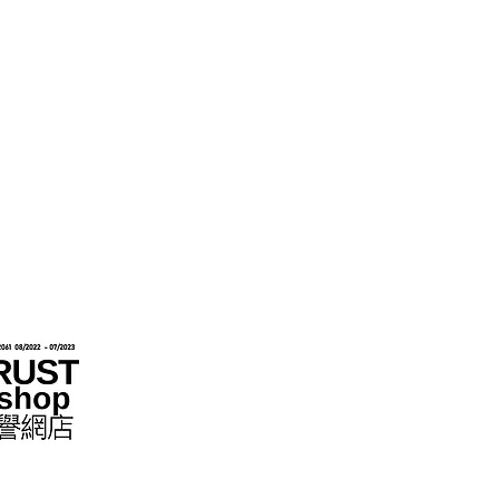
متاجر التجزئة عبر الإنترنت بموجب مخطط "تعهد عدم التزوير"