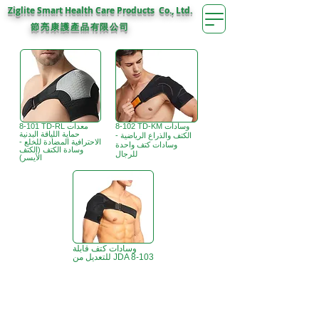
Ziglite Smart Health Care Products Co., Ltd.
節亮康護
公司
產品有限
8-102 TD-KM وسادات
8-101 TD-RL معدات
حماية اللياقة البدنية
الكتف والذراع الرياضية -
الاحترافية المضادة للخلع -
وسادات كتف واحدة
وسادة الكتف (الكتف
للرجال
الأيسر)
وسادات كتف قابلة
للتعديل من JDA 8-103