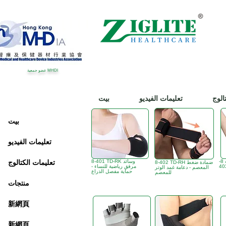
عضو جمعية MHDI
الوج
تعليمات الفيديو
بيت
بيت
تعليمات الفيديو
واقي الكوع للسيدات 8-
8-401 TD-RK وسائد
تعليمات الكتالوج
8-402 TD-RH ضمادة ضغط
مرفق رياضية للنساء -
المعصم - دعامة غمد الوتر
حماية مفصل الذراع
للمعصم
منتجات
新網頁
新網頁