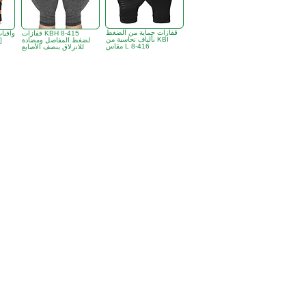
قفازات حماية من الضغط
قفازات KBH 8-415
بألياف نحاسية من KBI
لضغط المفاصل ومضادة
والمع
مقاس L 8-416
للانزلاق بنصف الأصابع