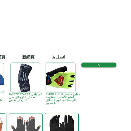
اتصل بنا
新網頁
網頁
<
8-408 TD-UJ قفازات نصف
8-407C TD-RE2 كم واقي
أصابع للأطفال لممارسة
لمفصل الكوع الرياضي
لل
الرياضة في الهواء الطلق
للرجال مقاس L
مقاس L