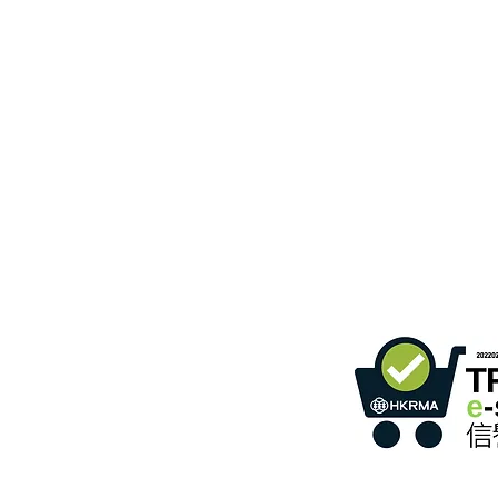
B3، الطابق 18، مبنى بونسون الصناعي،
366 طريق شا تسوي،
ساعات
واتساب:
+852 54622626