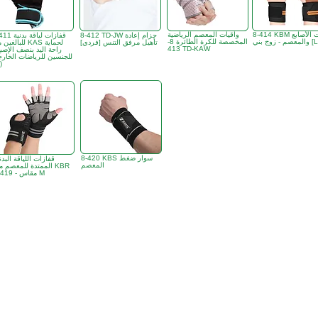
8-414 KBM واقيات الأصابع
واقيات المعصم الرياضية
8-412 TD-JW حزام إعادة
8-411 قفازات ليا
صم - زوج بني [L]
المخصصة للكرة الطائرة 8-
تأهيل مرفق التنس [فردي]
للبالغين من KAS ل
413 TD-KAW
راحة اليد بنصف الإصبع
للجنسين للرياضات الخارج
)
8-420 KBS سوار ضغط
قفازات اللياقة البدن
المعصم
الممتدة للمعصم من R
8-419 - مقاس M