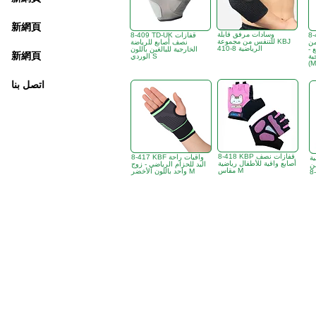
新網頁
وسادات مرفق قابلة
قة بدنية
8-409 TD-UK قفازات
للتنفس من مجموعة KBJ
حماية
نصف أصابع للرياضة
الرياضية 8-410
 -
الخارجية للبالغين باللون
新網頁
ية
الوردي S
(M
اتصل بنا
8-418 KBP قفازات نصف
8-417 KBF واقيات راحة
ية
أصابع واقية للأطفال رياضية
اليد للحزام الرياضي - زوج
KB
مقاس M
واحد باللون الأخضر M