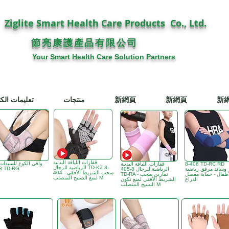
Ziglite Smart Health Care Products Co., Ltd.
節亮康護
公司
產品有限
Your Smart Health Care Solution Partners
新
新網頁
新網頁
منتجات
تعليمات الكت
قفازات اللياقة البدنية
8-406 TD-RC RD
قفازات اللياقة البدنية
الرياضية للرجال TD-KZ 8-
403 TD-RG
وسائد مرفق رياضية
الرياضية للرجال 8-405
404 - سحب الشريط الأفقي
أطفال - حماية مفصل
TD-RA - تمارين سحب
لمنع النسيج المتصلب M
الذراع
الشريط الأفقي لمنع تكون
النسيج المتصلب M