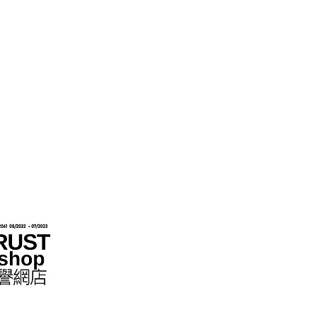
متاجر التجزئة عبر الإنترنت بموجب مخطط "تعهد عدم التزوير"