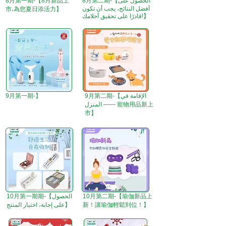
8月第二期-【الحصول على
8月第一期-【8月新品上
أفضل النتائج، يجب أن تكون
市،為您夏日添活力】
قادرًا على تحقيق أحلامك!】
9月第二期-【الإقامة في
9月第一期-】
المنزل —— 寵物用品新上
市】
10月第二期-【瑜伽新品上
10月第一期期-【الحصول
新！讓瑜伽輕鬆到位！】
على إجابة، اختيار المنتج】