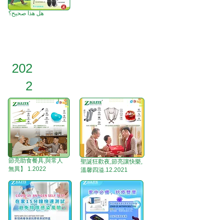
هل هذا صحيح؟
202
2
節亮助食餐具,與常人
聖誕狂歡夜,節亮讓快樂,
無異】 1.2022
溫馨四溢.12.2021