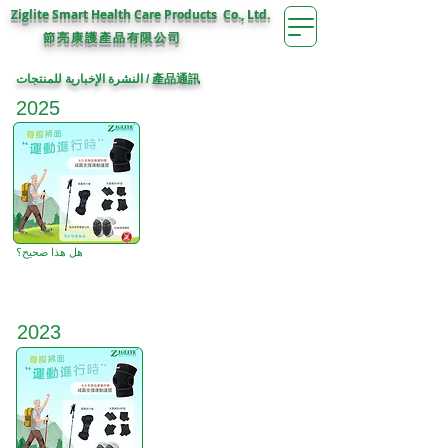
Ziglite Smart Health Care Products Co., Ltd.
節亮康護
公司
產品有限
النشرة الإخبارية للمنتجات / 產品通訊
2025
هل هذا صحيح؟
2023