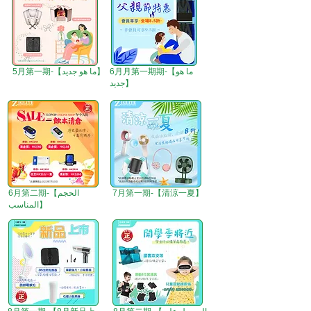
6月月第一期期-【ما هو
5月第一期-【ما هو جديد】
جديد】
7月第一期-【清涼一夏】
6月第二期-【الحجم
المناسب】