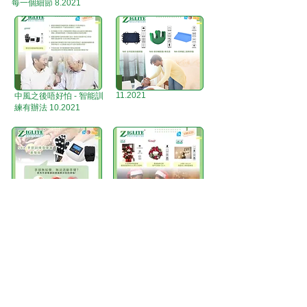
每一個細節 8.2021
11.2021
中風之後唔好怕 - 智能訓
練有辦法 10.2021
【複健器械有溫度,溫暖
聖誕團聚最開心 靚靚飾
手部到心部】 11.2021
物唔少得 11.2021