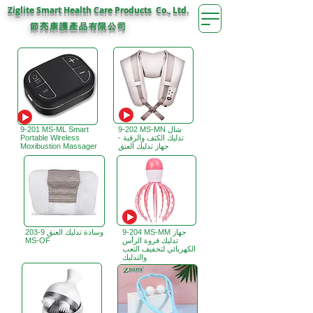
Ziglite Smart Health Care Products Co., Ltd.
節亮康護
公司
產品有限
9-202 MS-MN شال
9-201 MS-ML Smart
تدليك الكتف والرقبة -
Portable Wireless
جهاز تدليك العنق
Moxibustion Massager
9-204 MS-MM جهاز
وسادة تدليك العنق 9-203
تدليك فروة الرأس
MS-OF
الكهربائي لتخفيف التعب
والتدليك