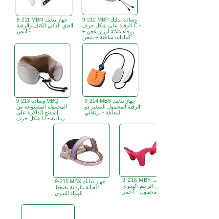
9-212 MBP وسادة تدليك
9-211 MBN جهاز تدليك
للرقبة على شكل حرف C -
العنق الذكي للكتف والرقبة
زرقاء بثلاثة أزرار عجن +
- أبيض
كمادات ساخنة + شحن
9-214 MBS جهاز تدليك
9-213 وسادة MBQ
الرقبة المحمول الصغير ذو
المحمولة المصنوعة من
المعلقة - برتقالي
إسفنج الذاكرة على
شكل حرف U - رمادية
9-216 MBY جهاز تدليك
9-215 MBX جهاز تدليك
عنق الرحم اليدوي
للعناية بالرقبة بضغط
المحمول - أحمر
الهواء اليدوي