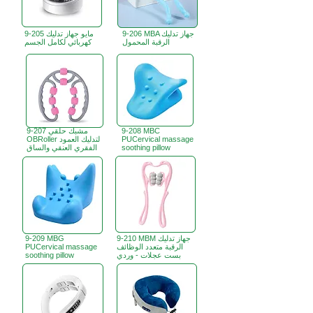
9-206 MBA جهاز تدليك
9-205 مايو جهاز تدليك
الرقبة المحمول
كهربائي لكامل الجسم
9-208 MBC
9-207 مشبك حلقي
PUCervical massage
OBRoller لتدليك العمود
soothing pillow
الفقري العنقي والساق
9-210 MBM جهاز تدليك
9-209 MBG
الرقبة متعدد الوظائف
PUCervical massage
بست عجلات - وردي
soothing pillow