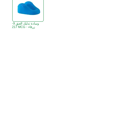
وسادة تدليك العنق 9-
217 MCG - زرقاء
B3، الطابق 18، مبنى بونسون الصناعي،
مكتب هونج كونج:
366 طريق شا تسوي،
تسوين وان، هونج كونج
ساعات العمل :
الاثنين - الجمعة : 9:30 صباحًا - 5:30 مساءً
الهاتف +
852 3107 7500
الفاكس:
+852 3544 0462
واتساب:
+852 54622626
(التواصل عن طريق الرسائل
فقط
)
info@ziglite.com
للإستفسار البريد الإلكتروني: